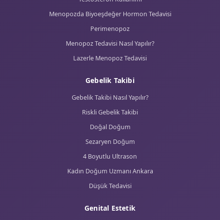
My Business
Hasta yorumlarını okuyun
Op. Dr. Yeksin Helvacıoğlu Karataş
Testler
Fotoğraflar
Videolar
İletişim
Menopoz
Menopoz Nedir?
Erken Menopoz Belirtileri
Testosteron Kullanımı