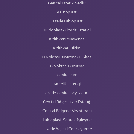
Menopozda Biyoeşdeğer Hormon Tedavisi
Perimenopoz
Menopoz Tedavisi Nasıl Yapılır?
Lazerle Menopoz Tedavisi
Gebelik Takibi
Gebelik Takibi Nasıl Yapılır?
Riskli Gebelik Takibi
Doğal Doğum
Sezaryen Doğum
4 Boyutlu Ultrason
Kadın Doğum Uzmanı Ankara
Düşük Tedavisi
Genital Estetik