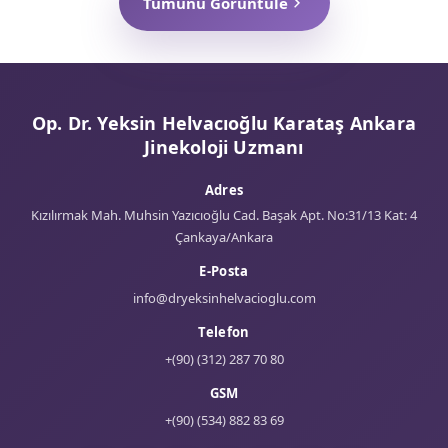
Adet Geciktirici Hakkında Herkesin Bilmesi
Gerekenler
Videoyu İzle