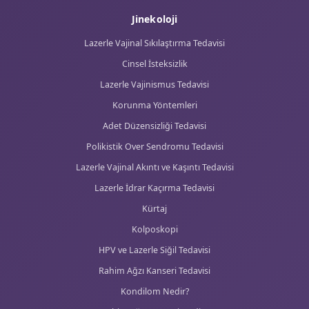
Genital Estetik Nedir?
Vajinoplasti
Lazerle Labioplasti
Hudoplasti-Klitoris Estetiği
Kızlık Zarı Muayenesi
Kızlık Zarı Dikimi
O Noktası Büyütme (O-Shot)
G Noktası Büyütme
Genital PRP
Annelik Estetiği
Lazerle Genital Beyazlatma
Genital Bölge Lazer Estetiği
Genital Bölgede Mezoterapi
Labioplasti Sonrası İyileşme
Lazerle Vajinal Gençleştirme