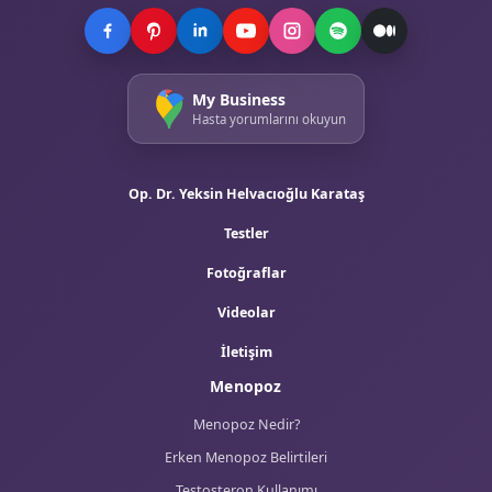
Tümünü Görüntüle
Op. Dr. Yeksin Helvacıoğlu Karataş Ankara
Jinekoloji Uzmanı
Adres
Kızılırmak Mah. Muhsin Yazıcıoğlu Cad. Başak Apt. No:31/13 Kat: 4
Çankaya/Ankara
E-Posta
info@dryeksinhelvacioglu.com
Telefon
+(90) (312) 287 70 80
GSM
+(90) (534) 882 83 69