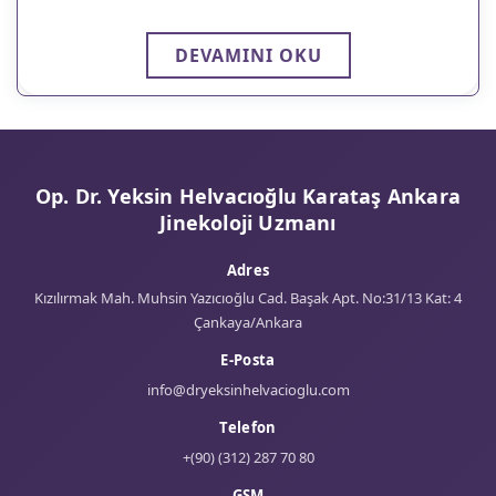
DEVAMINI OKU
Op. Dr. Yeksin Helvacıoğlu Karataş Ankara
Jinekoloji Uzmanı
Adres
Kızılırmak Mah. Muhsin Yazıcıoğlu Cad. Başak Apt. No:31/13 Kat: 4
Çankaya/Ankara
E-Posta
info@dryeksinhelvacioglu.com
Telefon
+(90) (312) 287 70 80
GSM